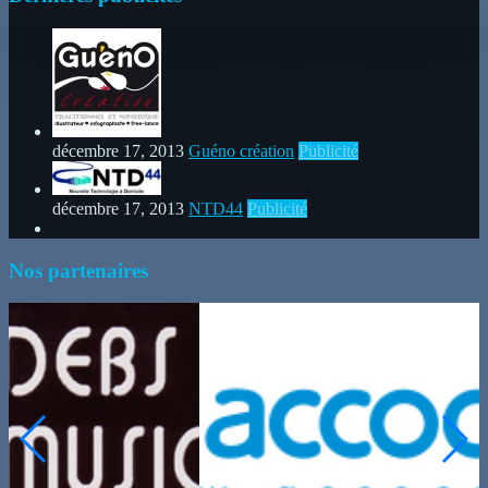
décembre 17, 2013
Guéno création
Publicité
décembre 17, 2013
NTD44
Publicité
Nos partenaires