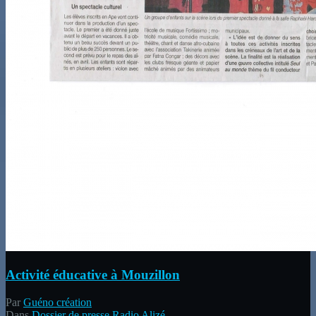
Activité éducative à Mouzillon
Par
Guéno création
Dans
Dossier de presse Radio Alizé