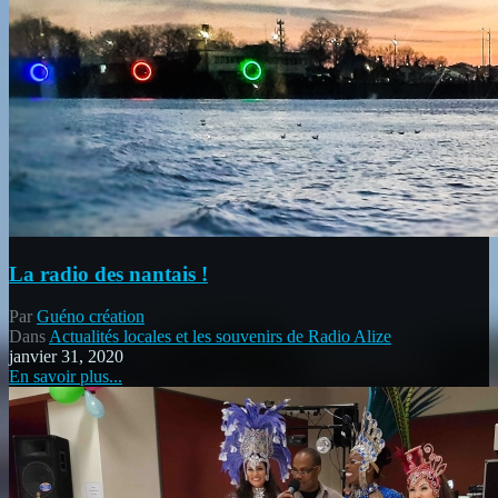
La radio des nantais !
Par
Guéno création
Dans
Actualités locales et les souvenirs de Radio Alize
janvier 31, 2020
En savoir plus...