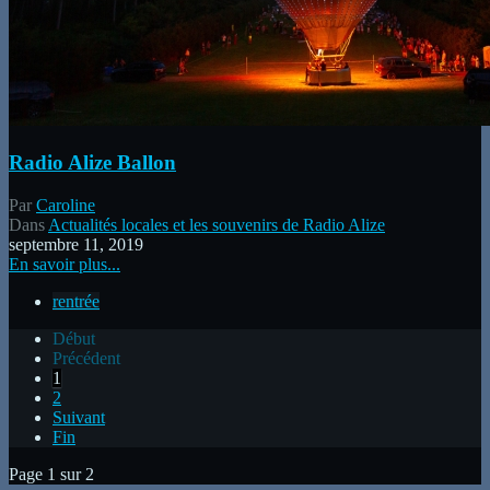
Radio Alize Ballon
Par
Caroline
Dans
Actualités locales et les souvenirs de Radio Alize
septembre 11, 2019
En savoir plus...
rentrée
Début
Précédent
1
2
Suivant
Fin
Page 1 sur 2