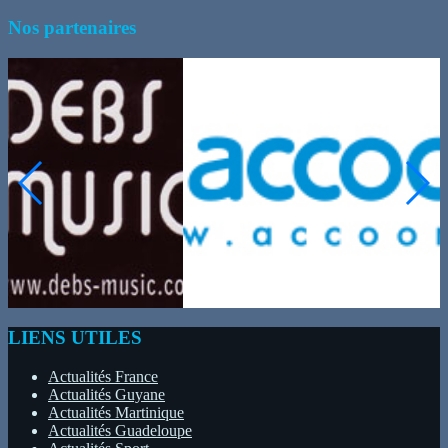
Nos partenaires
LIENS UTILES
Actualités France
Actualités Guyane
Actualités Martinique
Actualités Guadeloupe