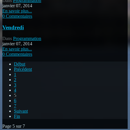
Dans
Programmation
janvier 07, 2014
En savoir plus...
0 Commentaires
Vendredi
Dans
Programmation
janvier 07, 2014
En savoir plus...
0 Commentaires
Début
Précédent
1
2
3
4
5
6
7
Suivant
Fin
Page 5 sur 7