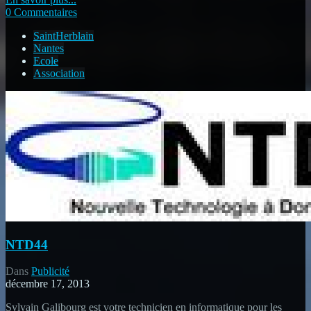
0 Commentaires
SaintHerblain
Nantes
Ecole
Association
NTD44
Dans
Publicité
décembre 17, 2013
Sylvain Galibourg est votre technicien en informatique pour les