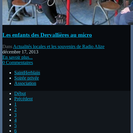
Les enfants des Dervallières au micro
Dans
Actualités locales et les souvenirs de Radio Alize
décembre 17, 2013
En savoir plus...
0 Commentaires
SaintHerblain
Soirée privée
Association
Début
Précédent
1
2
3
4
5
6